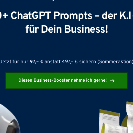
+ ChatGPT Prompts – der K.I-
für Dein Business!
Jetzt für nur 
97,– € 
anstatt 
497,– €
 sichern (Sommeraktion
Diesen Business-Booster nehme ich gerne!